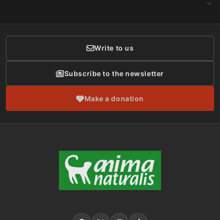
CONTACT
Social Networks
Membership
Donor Care
Write to us
Subscribe to the newsletter
Make a donation