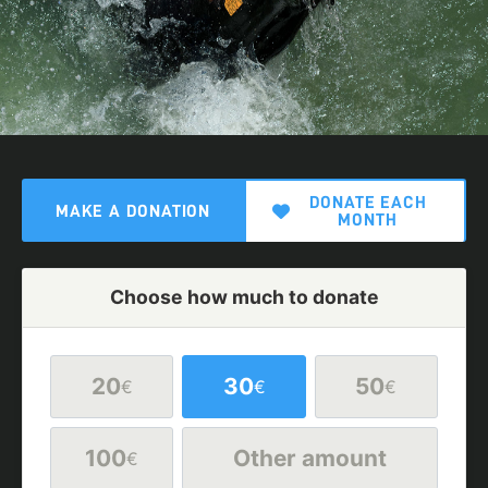
DONATE EACH
MAKE A DONATION
MONTH
Choose how much to donate
20
30
50
€
€
€
100
Other amount
€