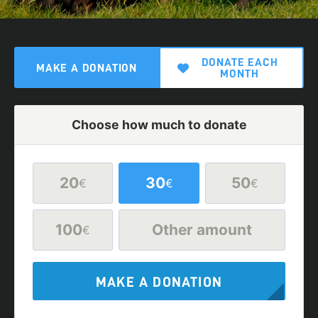
DONATE EACH
MAKE A DONATION
MONTH
Choose how much to donate
20
30
50
€
€
€
100
Other amount
€
MAKE A DONATION