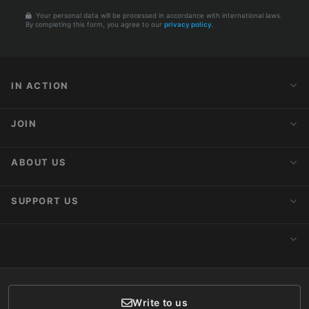
Your personal data will be processed in accordance with international laws.
By completing this form, you agree to our
privacy policy
.
IN ACTION
Action Alerts
JOIN
Latest News
Blog
Activist Network
ABOUT US
Upcoming Actions
Internships
About AnimaNaturalis
SUPPORT US
Subscribe to Newsletter
Ideology
Publications
Make a Donation
CONTACT
Social Networks
Membership
Donor Care
Write to us