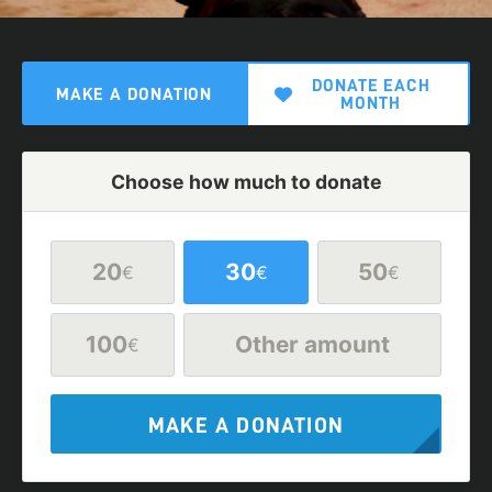
DONATE EACH
MAKE A DONATION
MONTH
Choose how much to donate
20
30
50
€
€
€
100
Other amount
€
MAKE A DONATION