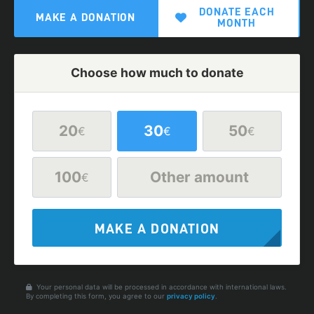
DONATE EACH
MAKE A DONATION
MONTH
Choose how much to donate
20
30
50
€
€
€
100
Other amount
€
MAKE A DONATION
Your personal data will be processed in accordance with international laws.
By completing this form, you agree to our
privacy policy
.