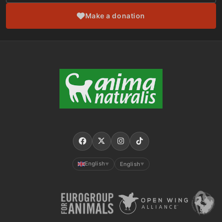
Make a donation
English
English
▼
▼