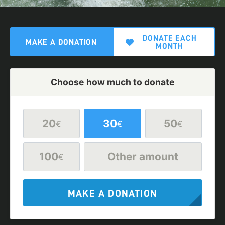
DONATE EACH
MAKE A DONATION
MONTH
Choose how much to donate
20
30
50
€
€
€
100
Other amount
€
MAKE A DONATION