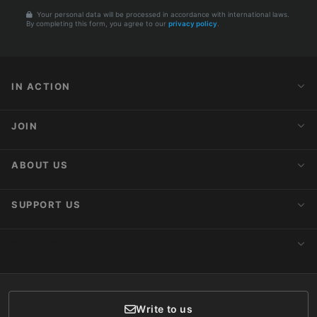
Your personal data will be processed in accordance with international laws.
By completing this form, you agree to our
privacy policy
.
IN ACTION
Action Alerts
JOIN
Latest News
Blog
Activist Network
ABOUT US
Upcoming Actions
Internships
About AnimaNaturalis
SUPPORT US
Subscribe to Newsletter
Ideology
Publications
Make a Donation
CONTACT
Social Networks
Membership
Donor Care
Write to us