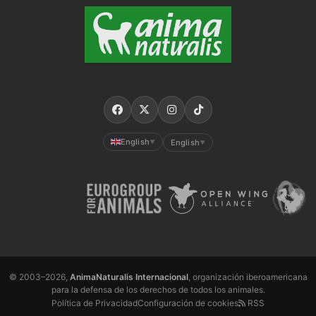
English
English
▼
▼
© 2003–2026,
AnimaNaturalis Internacional
, organización iberoamericana
para la defensa de los derechos de todos los animales.
Política de Privacidad
Configuración de cookies
RSS