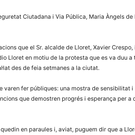
eguretat Ciutadana i Via Pública, Maria Àngels de la
ions que el Sr. alcalde de Lloret, Xavier Crespo, i
dio Lloret en motiu de la protesta que es va duu a 
·lat des de feia setmanes a la ciutat.
e varen fer públiques: una mostra de sensibilitat i
encions que demostren progrés i esperança per a q
 quedin en paraules i, aviat, puguem dir que a Llo