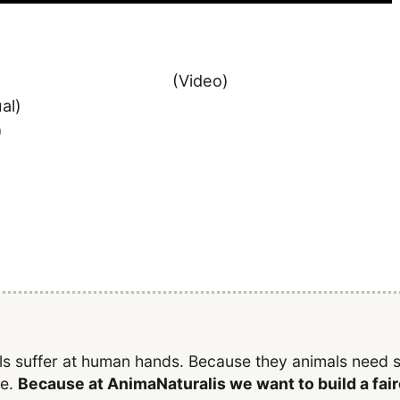
(Video)
al)
)
als suffer at human hands. Because they animals need
ge.
Because at AnimaNaturalis we want to build a fai