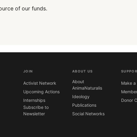
ource of our funds.
JOIN
ABOUT US
SUPPOR
About
Activist Network
Make a 
AnimaNaturalis
Upcoming Actions
Member
Ideology
Internships
Donor C
Publications
Subscribe to
Newsletter
Social Networks
CONTACT