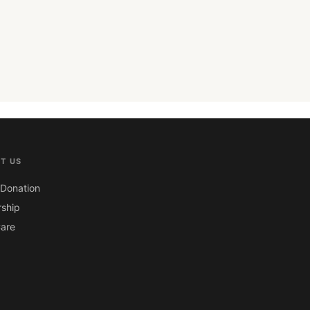
T US
Donation
ship
are