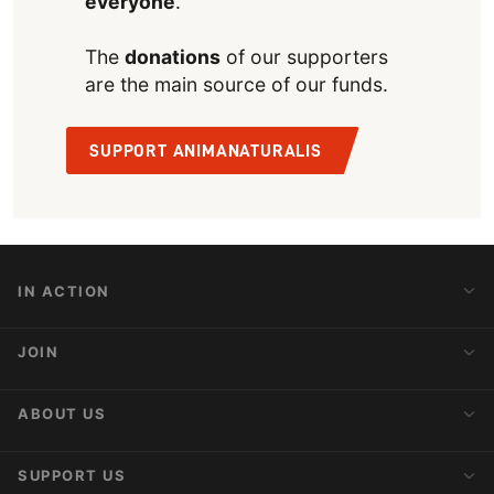
everyone
.
The
donations
of our supporters
are the main source of our funds.
SUPPORT ANIMANATURALIS
IN ACTION
Action Alerts
JOIN
Latest News
Blog
Activist Network
ABOUT US
Upcoming Actions
Internships
About AnimaNaturalis
SUPPORT US
Subscribe to Newsletter