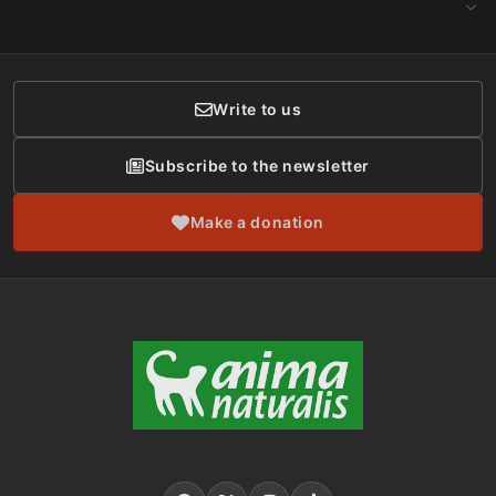
CONTACT
Social Networks
Membership
Donor Care
Write to us
Subscribe to the newsletter
Make a donation