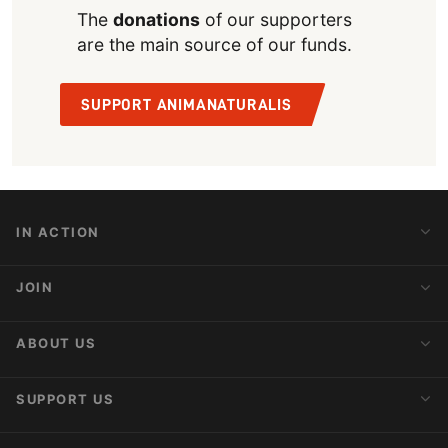
The
donations
of our supporters
are the main source of our funds.
SUPPORT ANIMANATURALIS
IN ACTION
Action Alerts
JOIN
Latest News
Blog
Activist Network
ABOUT US
Upcoming Actions
Internships
About AnimaNaturalis
SUPPORT US
Subscribe to Newsletter
Ideology
Publications
Make a Donation