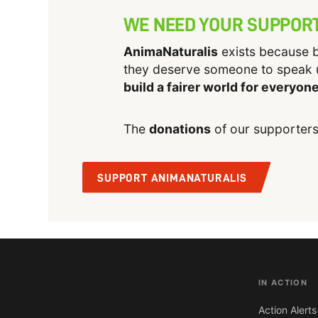
WE NEED YOUR SUPPOR
AnimaNaturalis
exists because b
they deserve someone to speak 
build a fairer world for everyon
The
donations
of our supporters
SUPPORT ANIMANATURALIS
IN ACTION
Action Alerts