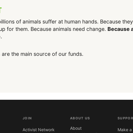
T
illions of animals suffer at human hands. Because the
up for them. Because animals need change.
Because a
e
.
 are the main source of our funds.
JOIN
ABOUT US
SUPPOR
About
Activist Network
Make a 