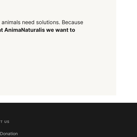
y animals need solutions. Because
t AnimaNaturalis we want to
T US
Donation