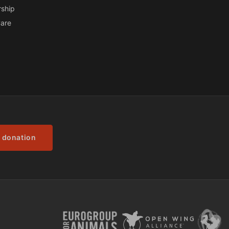
ship
are
 donation