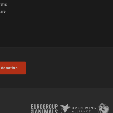
ship
are
 donation