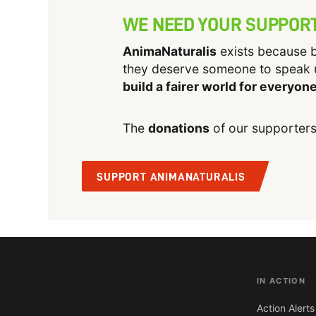
WE NEED YOUR SUPPOR
AnimaNaturalis
exists because b
they deserve someone to speak 
build a fairer world for everyon
The
donations
of our supporters
SUPPORT ANIMANATURALIS
IN ACTION
Action Alerts