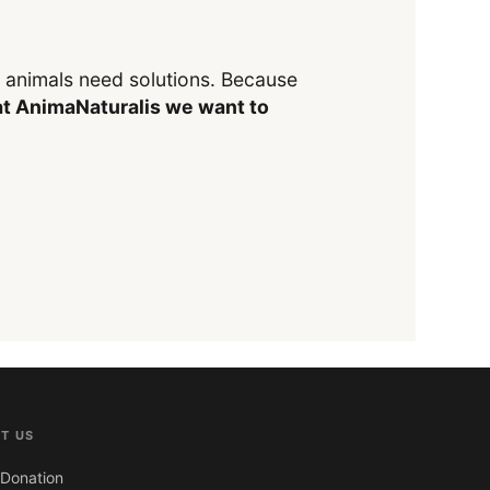
y animals need solutions. Because
t AnimaNaturalis we want to
T US
Donation