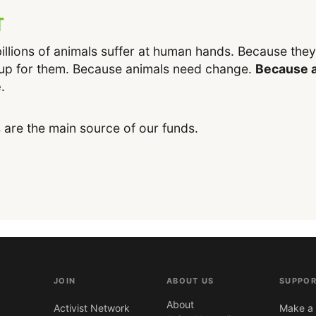
T
illions of animals suffer at human hands. Because the
up for them. Because animals need change.
Because a
e
.
 are the main source of our funds.
JOIN
ABOUT US
SUPPOR
About
Activist Network
Make a 