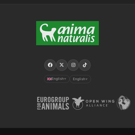
English
English
▼
▼