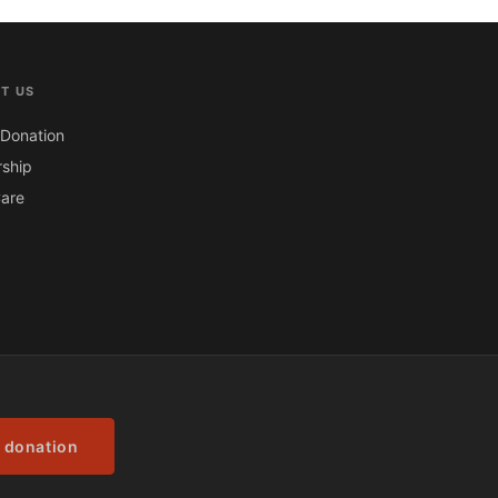
T US
Donation
ship
are
 donation