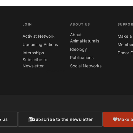
JOIN
ABOUT US
SUPPOR
About
Activist Network
Make a 
AnimaNaturalis
Upcoming Actions
Member
Ideology
Internships
Donor C
Publications
Subscribe to
Newsletter
Social Networks
CONTACT
o us
Subscribe to the newsletter
Make a