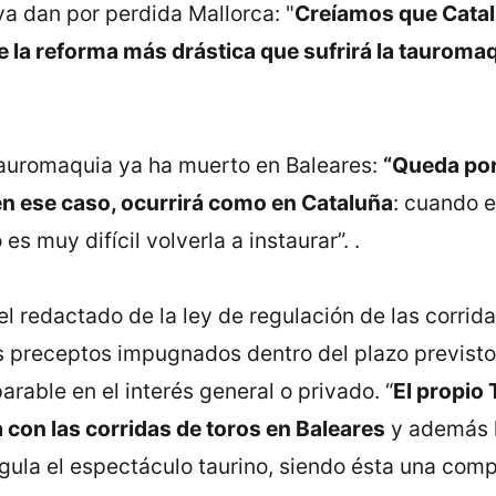
ya dan por perdida Mallorca: "
Creíamos que Catalu
e la reforma más drástica que sufrirá la tauroma
auromaquia ya ha muerto en Baleares:
“Queda por 
en ese caso, ocurrirá como en Cataluña
: cuando e
s muy difícil volverla a instaurar”. .
redactado de la ley de regulación de las corrida
s preceptos impugnados dentro del plazo previsto
arable en el interés general o privado. “
El propio 
 con las corridas de toros en Baleares
y además h
egula el espectáculo taurino, siendo ésta una com