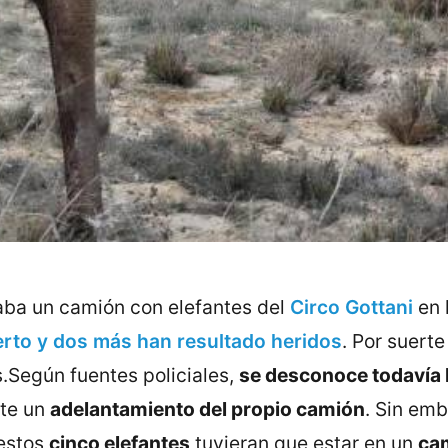
lcaba un camión con elefantes del
Circo Gottani
en 
rto y dos más han resultado heridos
. Por suert
.Según fuentes policiales,
se desconoce todavía l
nte un
adelantamiento del propio camión
. Sin emb
 estos
cinco elefantes
tuvieran que estar en un
cam