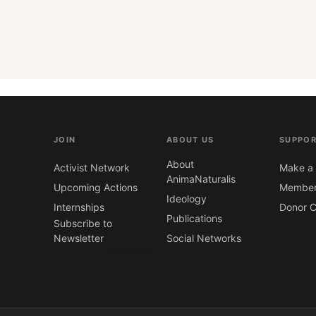
JOIN
ABOUT US
SUPPOR
About
Activist Network
Make a 
AnimaNaturalis
Upcoming Actions
Member
Ideology
Internships
Donor C
Publications
Subscribe to
Newsletter
Social Networks
CONTACT