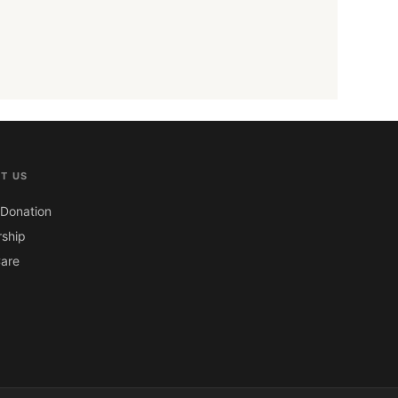
T US
Donation
ship
are