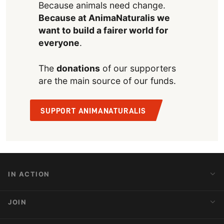
Because animals need change.
Because at AnimaNaturalis we
want to build a fairer world for
everyone
.
The
donations
of our supporters
are the main source of our funds.
SUPPORT ANIMANATURALIS
IN ACTION
Action Alerts
JOIN
Latest News
Blog