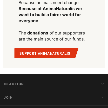
Because animals need change.
Because at AnimaNaturalis we
want to build a fairer world for
everyone
.
The
donations
of our supporters
are the main source of our funds.
SUPPORT ANIMANATURALIS
IN ACTION
Action Alerts
JOIN
Latest News
Blog