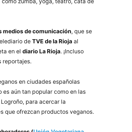
s como zumba, yoga, teatro, cata de
os medios de comunicación
, que se
elediario de
TVE de la Rioja
al
eta en el
diario La Rioja
. ¡Incluso
 reportajes.
 veganos en ciudades españolas
no es aún tan popular como en las
 Logroño, para acercar la
les que ofrezcan productos veganos.
aboradores (
Unión Vegetariana