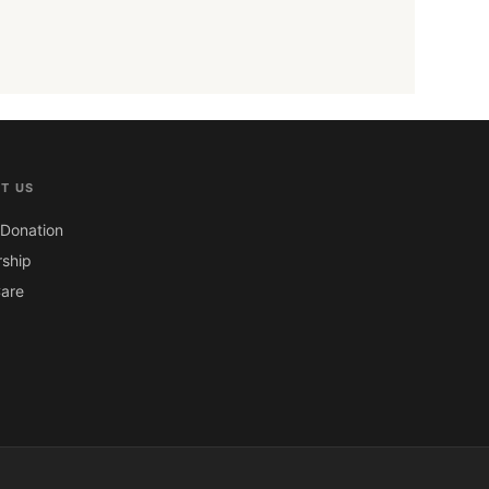
T US
Donation
ship
are