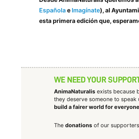
Española
e
Imagínate
), al Ayuntam
esta primera edición que, esperamos
WE NEED YOUR SUPPOR
AnimaNaturalis
exists because b
they deserve someone to speak 
build a fairer world for everyon
The
donations
of our supporters