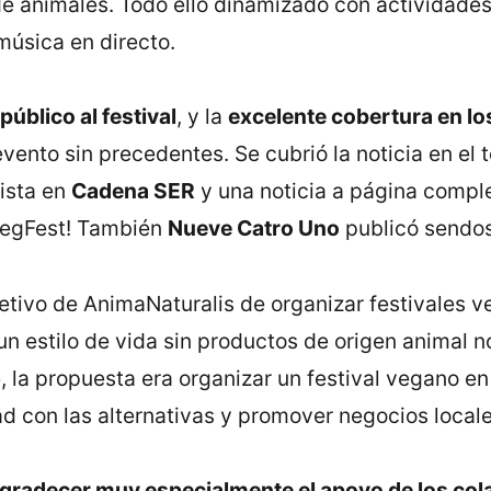
de animales. Todo ello dinamizado con actividade
música en directo.
público al festival
, y la
excelente cobertura en l
ento sin precedentes. Se cubrió la noticia en el t
vista en
Cadena SER
y una noticia a página compl
 VegFest! También
Nueve Catro Uno
publicó sendos
jetivo de AnimaNaturalis de organizar festivales
un estilo de vida sin productos de origen animal 
la propuesta era organizar un festival vegano en
dad con las alternativas y promover negocios loca
radecer muy especialmente el apoyo de los col