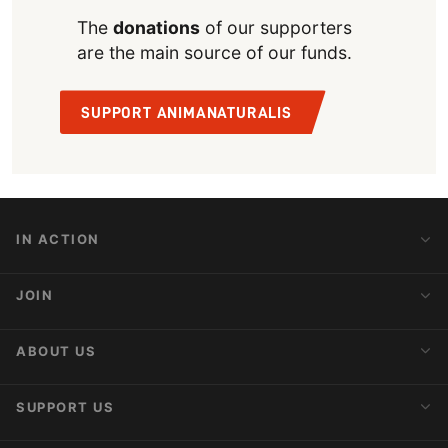
The
donations
of our supporters
are the main source of our funds.
SUPPORT ANIMANATURALIS
IN ACTION
Action Alerts
JOIN
Latest News
Blog
Activist Network
ABOUT US
Upcoming Actions
Internships
About AnimaNaturalis
SUPPORT US
Subscribe to Newsletter
Ideology