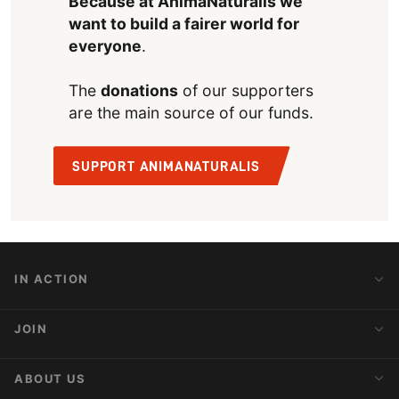
Because at AnimaNaturalis we
want to build a fairer world for
everyone
.
The
donations
of our supporters
are the main source of our funds.
SUPPORT ANIMANATURALIS
IN ACTION
Action Alerts
JOIN
Latest News
Blog
Activist Network
ABOUT US
Upcoming Actions