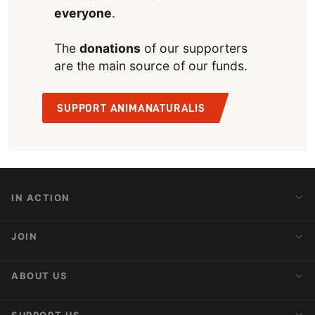
everyone
.
The
donations
of our supporters
are the main source of our funds.
SUPPORT ANIMANATURALIS
IN ACTION
Action Alerts
JOIN
Latest News
Blog
Activist Network
ABOUT US
Upcoming Actions
Internships
About AnimaNaturalis
SUPPORT US