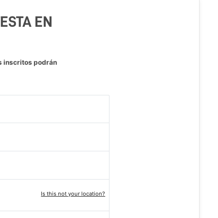
TESTA EN
s inscritos podrán
Is this not your location?