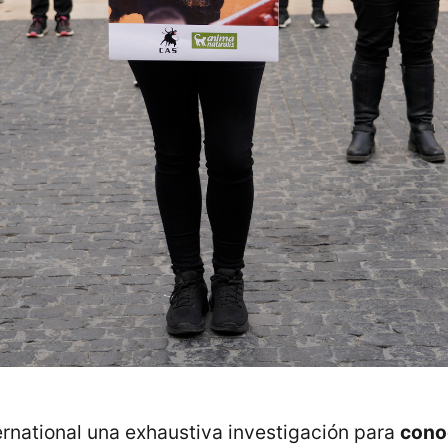
ernational una exhaustiva investigación para
conoc