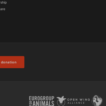
ship
are
 donation