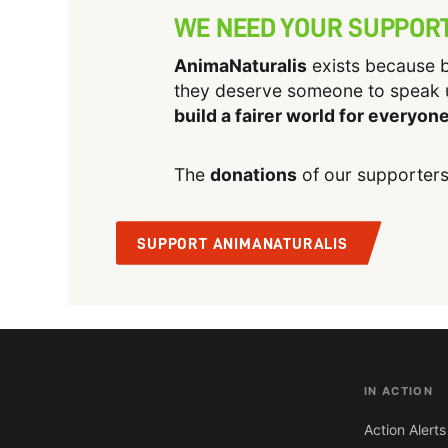
WE NEED YOUR SUPPOR
AnimaNaturalis
exists because b
they deserve someone to speak 
build a fairer world for everyon
The
donations
of our supporters
SUPPORT ANIMANATURALIS
IN ACTION
Action Alerts