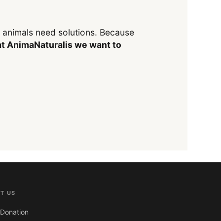
y animals need solutions. Because
t AnimaNaturalis we want to
T US
Donation