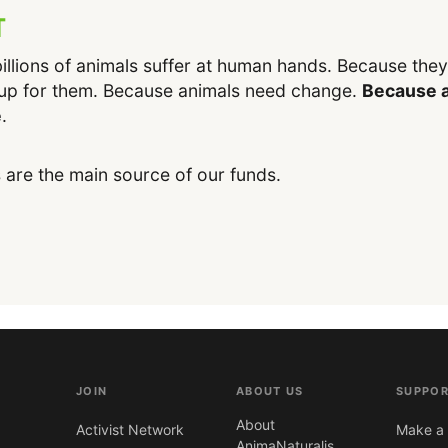
T
illions of animals suffer at human hands. Because the
up for them. Because animals need change.
Because a
e
.
 are the main source of our funds.
JOIN
ABOUT US
SUPPOR
About
Activist Network
Make a 
AnimaNaturalis