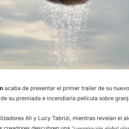
en
acaba de presentar el primer trailer de su nue
 de su premiada e incendiaria película sobre granj
alizadores Ali y Lucy Tabrizi, mientras revelan el 
"conspiración global ala
los creadores descubren una