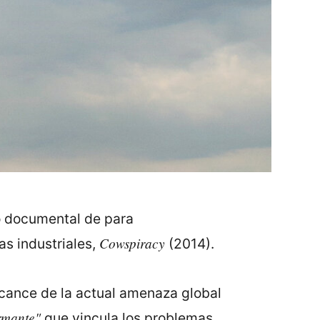
vo documental de para
Cowspiracy
as industriales,
(2014).
alcance de la actual amenaza global
rmante"
que vincula los problemas