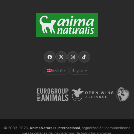
English
English
▼
▼
© 2003–2026,
AnimaNaturalis Internacional
, organización iberoamericana
para la defensa de los derechos de todos los animales.