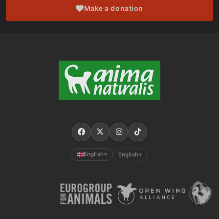
Make a donation
English
English
▼
▼