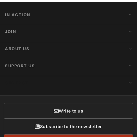
IN ACTION
Action Alerts
JOIN
Latest News
Blog
Activist Network
ABOUT US
Upcoming Actions
Internships
About AnimaNaturalis
SUPPORT US
Subscribe to Newsletter
Ideology
Publications
Make a Donation
CONTACT
Social Networks
Membership
Donor Care
Write to us
Subscribe to the newsletter