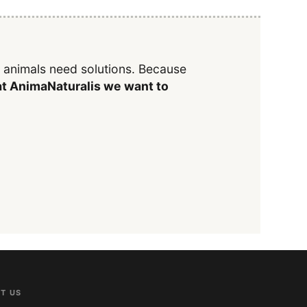
y animals need solutions. Because
t AnimaNaturalis we want to
T US