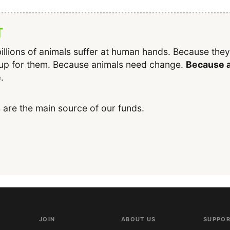
T
illions of animals suffer at human hands. Because the
up for them. Because animals need change.
Because a
e
.
 are the main source of our funds.
JOIN
ABOUT US
SUPPOR