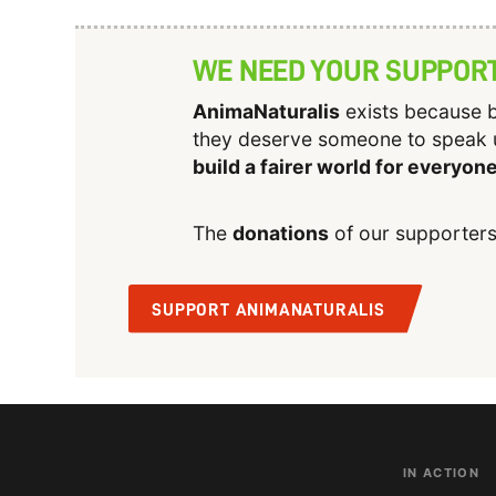
WE NEED YOUR SUPPOR
AnimaNaturalis
exists because b
they deserve someone to speak 
build a fairer world for everyon
The
donations
of our supporters
SUPPORT ANIMANATURALIS
IN ACTION