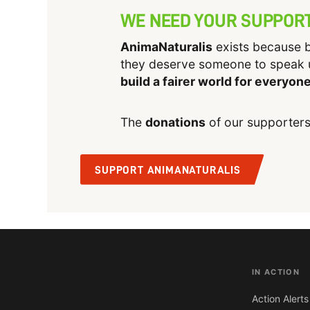
WE NEED YOUR SUPPOR
AnimaNaturalis
exists because b
they deserve someone to speak 
build a fairer world for everyon
The
donations
of our supporters
SUPPORT ANIMANATURALIS
IN ACTION
Action Alerts