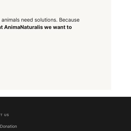
y animals need solutions. Because
t AnimaNaturalis we want to
T US
Donation