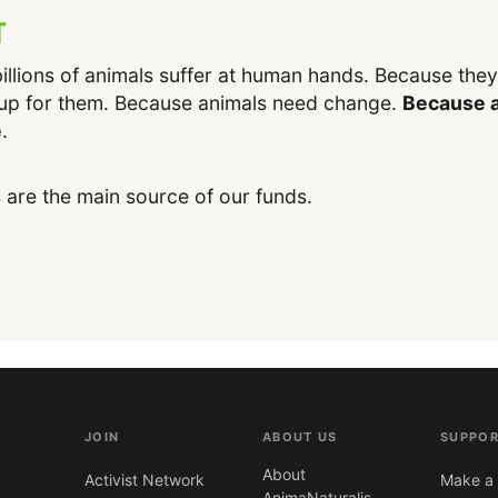
T
illions of animals suffer at human hands. Because the
up for them. Because animals need change.
Because a
e
.
 are the main source of our funds.
JOIN
ABOUT US
SUPPOR
About
Activist Network
Make a 
AnimaNaturalis