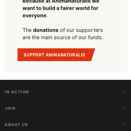
Because at AnimaNaturalis we
want to build a fairer world for
everyone
.
The
donations
of our supporters
are the main source of our funds.
SUPPORT ANIMANATURALIS
IN ACTION
Action Alerts
JOIN
Latest News
Blog
Activist Network
ABOUT US
Upcoming Actions