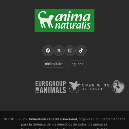
English
English
▼
▼
© 2003–2026,
AnimaNaturalis Internacional
, organización iberoamericana
para la defensa de los derechos de todos los animales.