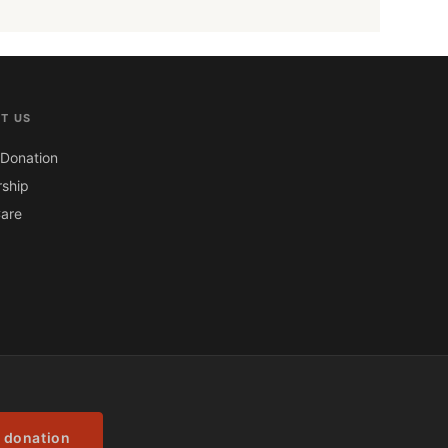
T US
Donation
ship
are
 donation