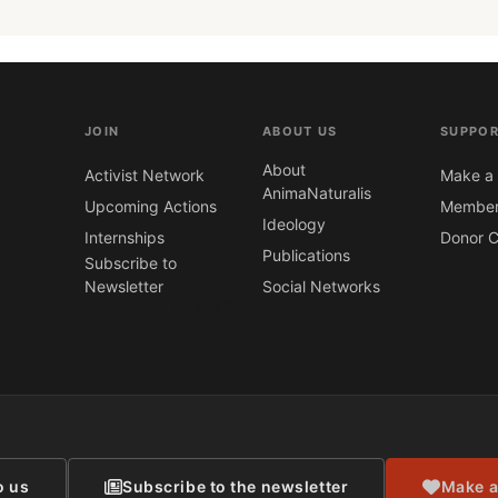
JOIN
ABOUT US
SUPPOR
About
Activist Network
Make a 
AnimaNaturalis
Upcoming Actions
Member
Ideology
Internships
Donor C
Publications
Subscribe to
Newsletter
Social Networks
CONTACT
o us
Subscribe to the newsletter
Make a