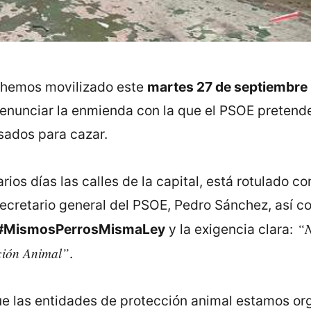
 hemos movilizado este
martes 27 de septiembre
denunciar la enmienda con la que el PSOE pretende 
sados para cazar.
ios días las calles de la capital, está rotulado con 
cretario general del PSOE, Pedro Sánchez, así co
“N
#MismosPerrosMismaLey
y la exigencia clara:
cción Animal”
.
ue las entidades de protección animal estamos or