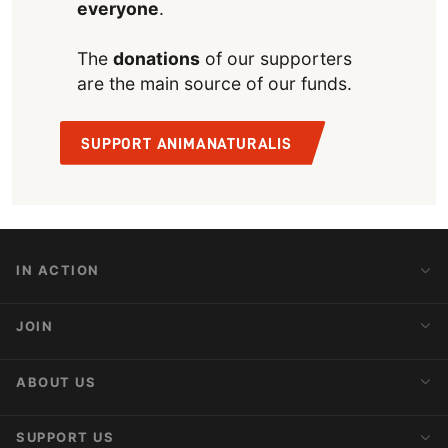
everyone
.
The
donations
of our supporters
are the main source of our funds.
SUPPORT ANIMANATURALIS
IN ACTION
Action Alerts
JOIN
Latest News
Blog
Activist Network
ABOUT US
Upcoming Actions
Internships
About AnimaNaturalis
SUPPORT US