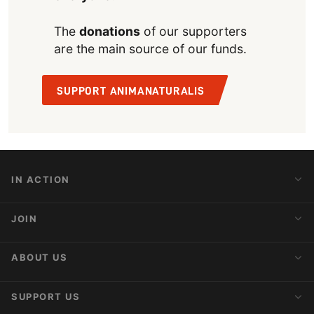
The
donations
of our supporters
are the main source of our funds.
SUPPORT ANIMANATURALIS
IN ACTION
Action Alerts
JOIN
Latest News
Blog
Activist Network
ABOUT US
Upcoming Actions
Internships
About AnimaNaturalis
SUPPORT US
Subscribe to Newsletter
Ideology