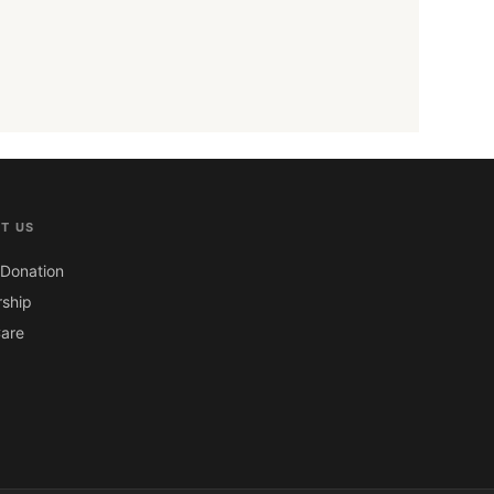
T US
Donation
ship
are