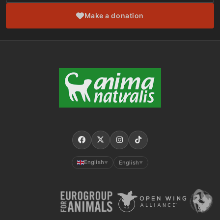
Make a donation
English
English
▼
▼