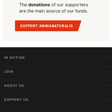
The
donations
of our supporters
are the main source of our funds.
SUPPORT ANIMANATURALIS
IN ACTION
Action Alerts
JOIN
Latest News
Blog
Activist Network
ABOUT US
Upcoming Actions
Internships
About AnimaNaturalis
SUPPORT US
Subscribe to Newsletter
Ideology
Publications
Make a Donation