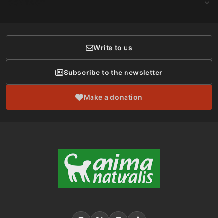
CONTACT
Social Networks
Membership
Donor Care
Write to us
Subscribe to the newsletter
Make a donation