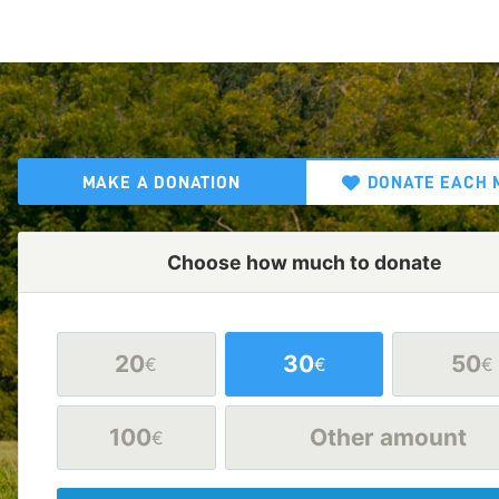
MAKE A DONATION
DONATE EACH 
Choose how much to donate
20
30
50
€
€
€
100
Other amount
€