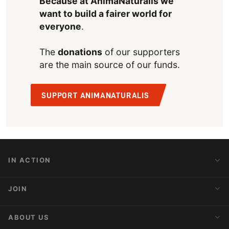
Because at AnimaNaturalis we
want to build a fairer world for
everyone
.
The
donations
of our supporters
are the main source of our funds.
SUPPORT ANIMANATURALIS
IN ACTION
Action Alerts
JOIN
Latest News
Blog
Activist Network
ABOUT US
Upcoming Actions