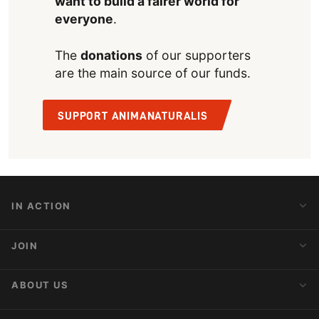
want to build a fairer world for
everyone
.
The
donations
of our supporters
are the main source of our funds.
SUPPORT ANIMANATURALIS
IN ACTION
Action Alerts
JOIN
Latest News
Blog
Activist Network
ABOUT US
Upcoming Actions
Internships
About AnimaNaturalis