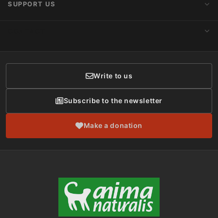
SUPPORT US
Subscribe to Newsletter
Ideology
Publications
Make a Donation
CONTACT
Social Networks
Membership
Donor Care
Write to us
Subscribe to the newsletter
Make a donation