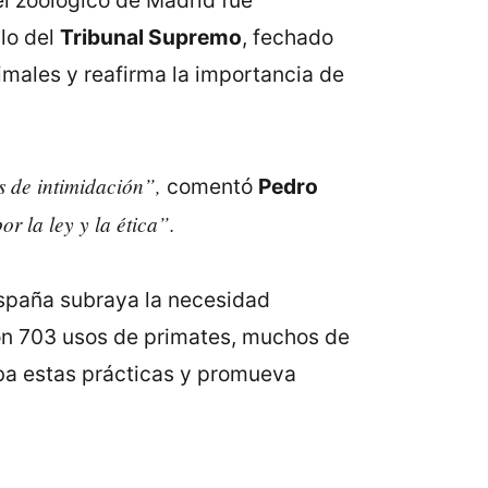
el zoológico de Madrid fue
llo del
Tribunal Supremo
, fechado
imales y reafirma la importancia de
s de intimidación”,
comentó
Pedro
r la ley y la ética”.
España subraya la necesidad
ron 703 usos de primates, muchos de
íba estas prácticas y promueva