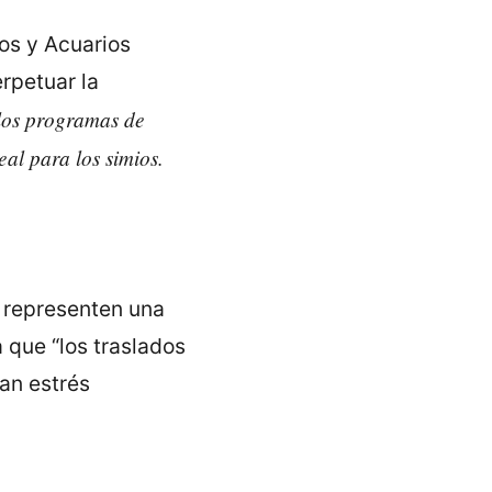
os y Acuarios
erpetuar la
los programas de
eal para los simios.
e representen una
 que “los traslados
an estrés