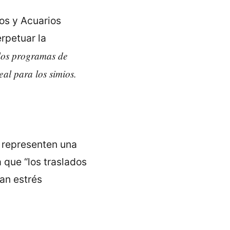
os y Acuarios
erpetuar la
los programas de
eal para los simios.
e representen una
 que “los traslados
an estrés