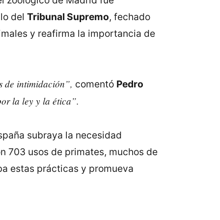
el zoológico de Madrid fue
llo del
Tribunal Supremo
, fechado
imales y reafirma la importancia de
s de intimidación”,
comentó
Pedro
r la ley y la ética”.
España subraya la necesidad
ron 703 usos de primates, muchos de
íba estas prácticas y promueva