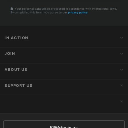
Your personal data will be processed in accordance with international laws.
By completing this form, you agree to our
privacy policy
.
IN ACTION
Action Alerts
JOIN
Latest News
Blog
Activist Network
ABOUT US
Upcoming Actions
Internships
About AnimaNaturalis
SUPPORT US
Subscribe to Newsletter
Ideology
Publications
Make a Donation
CONTACT
Social Networks
Membership
Donor Care
Write to us