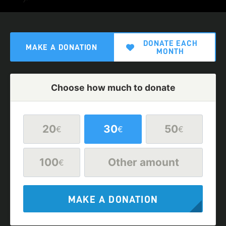
DONATE EACH
MAKE A DONATION
MONTH
Choose how much to donate
20
30
50
€
€
€
100
Other amount
€
MAKE A DONATION