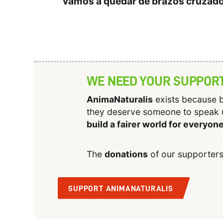
vamos a quedar de brazos cruzado
WE NEED YOUR SUPPOR
AnimaNaturalis
exists because b
they deserve someone to speak 
build a fairer world for everyon
The
donations
of our supporters
SUPPORT ANIMANATURALIS