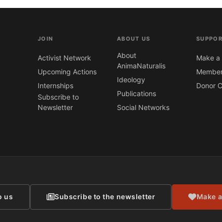
JOIN
ABOUT US
SUPPOR
About
Activist Network
Make a 
AnimaNaturalis
Upcoming Actions
Member
Ideology
Internships
Donor C
Publications
Subscribe to
Newsletter
Social Networks
CONTACT
o us
Subscribe to the newsletter
Make a