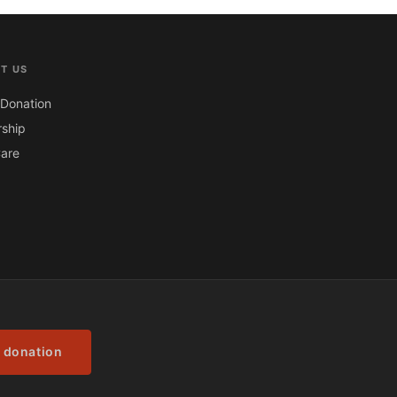
T US
Donation
ship
are
 donation