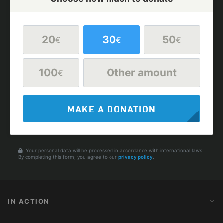
20
30
50
€
€
€
100
Other amount
€
MAKE A DONATION
Your personal data will be processed in accordance with international laws.
By completing this form, you agree to our
privacy policy
.
IN ACTION