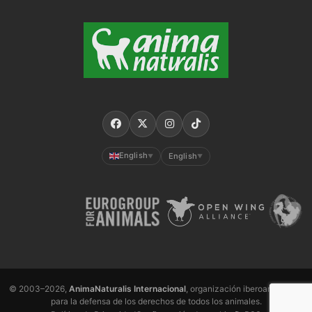
English
English
▼
▼
© 2003–2026,
AnimaNaturalis Internacional
, organización iberoamericana
para la defensa de los derechos de todos los animales.