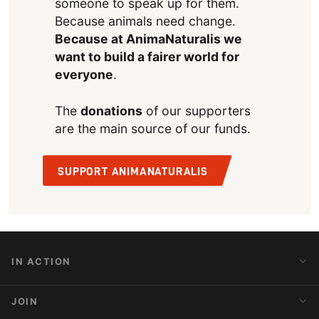
someone to speak up for them.
Because animals need change.
Because at AnimaNaturalis we
want to build a fairer world for
everyone
.
The
donations
of our supporters
are the main source of our funds.
SUPPORT ANIMANATURALIS
IN ACTION
Action Alerts
JOIN
Latest News