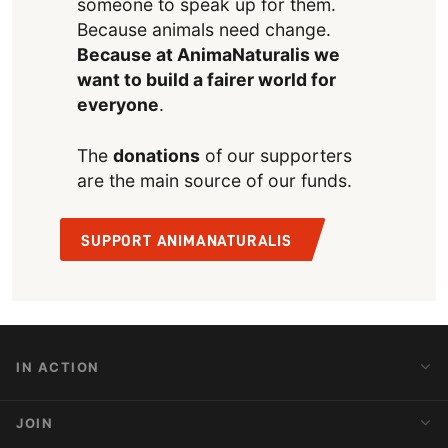
someone to speak up for them.
Because animals need change.
Because at AnimaNaturalis we
want to build a fairer world for
everyone
.
The
donations
of our supporters
are the main source of our funds.
SUPPORT ANIMANATURALIS
IN ACTION
Action Alerts
JOIN
Latest News