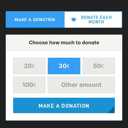
DONATE EACH
MAKE A DONATION
MONTH
Choose how much to donate
20
30
50
€
€
€
100
Other amount
€
MAKE A DONATION