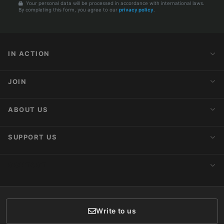
Your personal data will be processed in accordance with international laws.
By completing this form, you agree to our
privacy policy
.
IN ACTION
Action Alerts
JOIN
Latest News
Blog
Activist Network
ABOUT US
Upcoming Actions
Internships
About AnimaNaturalis
SUPPORT US
Subscribe to Newsletter
Ideology
Publications
Make a Donation
CONTACT
Social Networks
Membership
Donor Care
Write to us