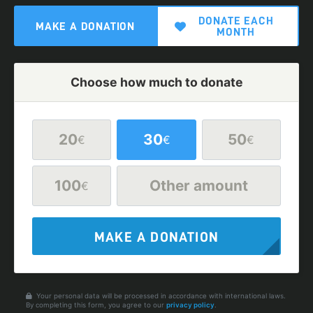
DONATE EACH
MAKE A DONATION
MONTH
Choose how much to donate
20
30
50
€
€
€
100
Other amount
€
MAKE A DONATION
Your personal data will be processed in accordance with international laws.
By completing this form, you agree to our
privacy policy
.